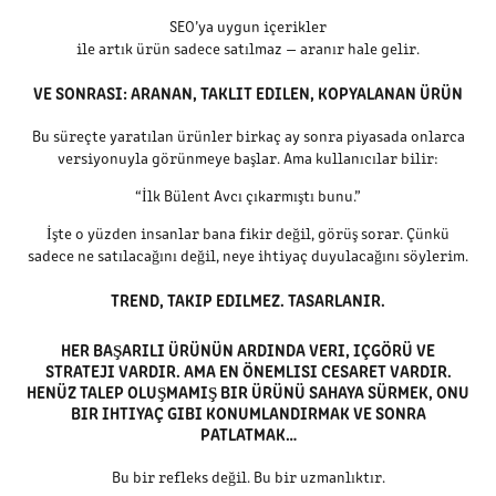
SEO’ya uygun içerikler
ile artık ürün sadece satılmaz — aranır hale gelir.
VE SONRASI: ARANAN, TAKLIT EDILEN, KOPYALANAN ÜRÜN
Bu süreçte yaratılan ürünler birkaç ay sonra piyasada onlarca
versiyonuyla görünmeye başlar. Ama kullanıcılar bilir:
“İlk Bülent Avcı çıkarmıştı bunu.”
İşte o yüzden insanlar bana fikir değil, görüş sorar. Çünkü
sadece ne satılacağını değil, neye ihtiyaç duyulacağını söylerim.
TREND, TAKIP EDILMEZ. TASARLANIR.
HER BAŞARILI ÜRÜNÜN ARDINDA VERI, IÇGÖRÜ VE
STRATEJI VARDIR. AMA EN ÖNEMLISI CESARET VARDIR.
HENÜZ TALEP OLUŞMAMIŞ BIR ÜRÜNÜ SAHAYA SÜRMEK, ONU
BIR IHTIYAÇ GIBI KONUMLANDIRMAK VE SONRA
PATLATMAK…
Bu bir refleks değil. Bu bir uzmanlıktır.