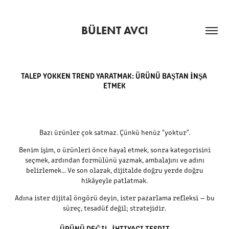
BÜLENT AVCI
TALEP YOKKEN TREND YARATMAK: ÜRÜNÜ BAŞTAN İNŞA 
ETMEK
Bazı ürünler çok satmaz. Çünkü henüz "yoktur".
Benim işim, o ürünleri önce hayal etmek, sonra kategorisini
seçmek, ardından formülünü yazmak, ambalajını ve adını
belirlemek… Ve son olarak, dijitalde doğru yerde doğru
hikâyeyle patlatmak.
Adına ister dijital öngörü deyin, ister pazarlama refleksi — bu
süreç, tesadüf değil; stratejidir.
ÜRÜNÜ DEĞIL, İHTIYACI TESPIT